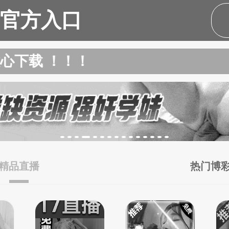
党群工作
本科生教育
工作