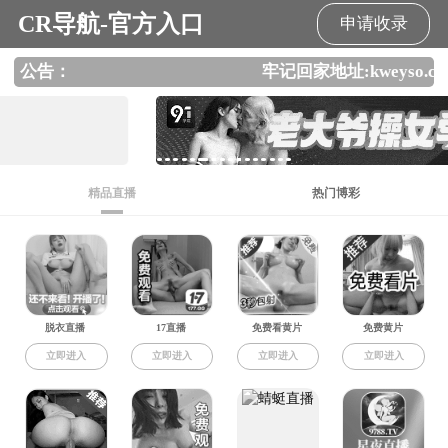
博彩平台
博彩平台
博彩平台资讯
博彩平台新闻
喜报：博彩平台 沈中宇教师团队
撰写教学案例入选中国专业学位
教学案例中心案例库