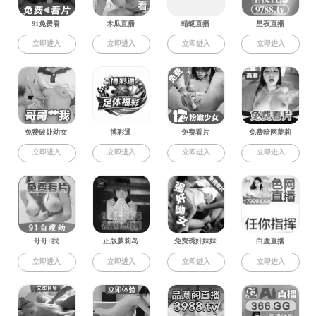
时间: 2025-03-10
作者:
热度:
非法请求
2024年12月3日，全国教育专业学位研
究生教育指导委员会发布了《关于公布第六
届教育专业学位教学案例征集工作评审结果
的通知》（教育发便字〔2024〕18号），博
彩平台 沈中宇教师团队编写的案例《中华优
秀传统文化融入初中数学教学的探索——以
“正切的概念”为例》通过评审，并将被推荐
至教育部学位与研究生教育发展中心申请进
入中国专业学位案例库。